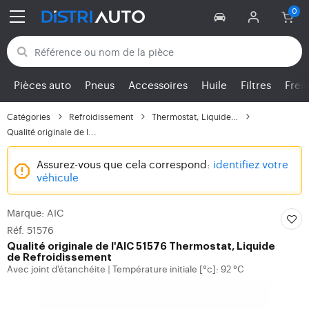
Retour aux catégories
Pièces auto
Pneus
Accessoires
Huile
Filtres
Frei
Catégories
Refroidissement
Thermostat, Liquide de...
Qualité originale de l...
Assurez-vous que cela correspond:
identifiez votre
véhicule
Marque: AIC
Réf. 51576
Qualité originale de l'AIC 51576 Thermostat, Liquide
de Refroidissement
Avec joint d'étanchéite
Température initiale [°c]: 92 °C
|