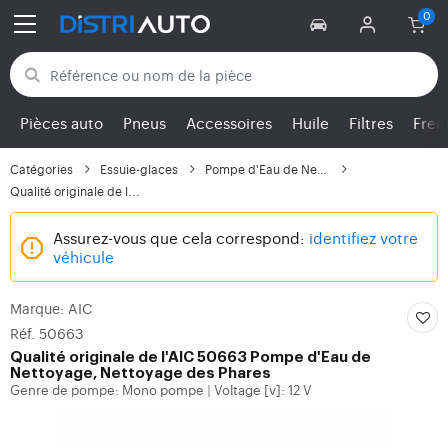
Retour aux catégories
Pièces auto
Pneus
Accessoires
Huile
Filtres
Frei
Catégories
Essuie-glaces
Pompe d'Eau de Nettoya...
Qualité originale de l...
Assurez-vous que cela correspond:
identifiez votre
véhicule
Marque: AIC
Réf. 50663
Qualité originale de l'AIC 50663 Pompe d'Eau de
Nettoyage, Nettoyage des Phares
Genre de pompe: Mono pompe
Voltage [v]: 12 V
|