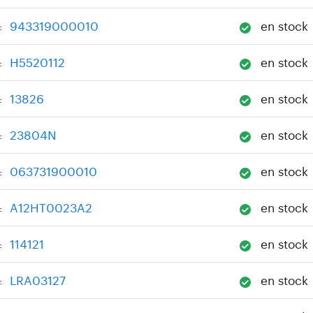
943319000010
en stock
:
H5520112
en stock
:
13826
en stock
:
23804N
en stock
:
063731900010
en stock
:
A12HT0023A2
en stock
:
114121
en stock
:
LRA03127
en stock
: