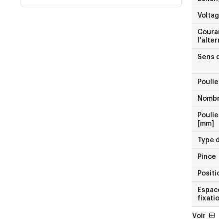
Voltag
Coura
l'alte
Sens d
Poulie
Nombr
Poulie
[mm]
Type d
Pince
Posit
Espace
fixati
Voir