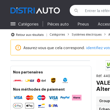
Catégories
Pièces auto
Pneus
Access
Retour aux catégories
Catégories
Systèmes électriques
A
Retour aux résultats
Assurez-vous que cela correspond:
identifiez vo
Nos partenaires
Réf. 44
VAL
Alte
Nos méthodes de paiement
Group
Echan