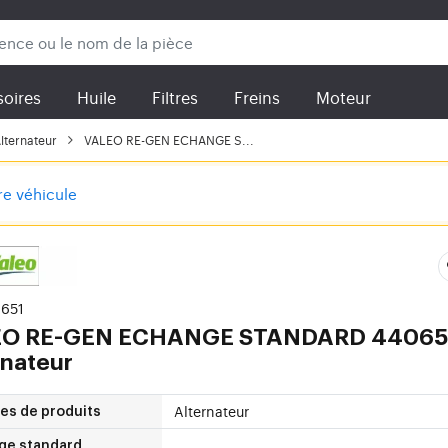
oires
Huile
Filtres
Freins
Moteur
lternateur
VALEO RE-GEN ECHANGE S...
tre véhicule
0651
EO
RE-GEN ECHANGE STANDARD 44065
rnateur
Alternateur
es de produits
ge standard