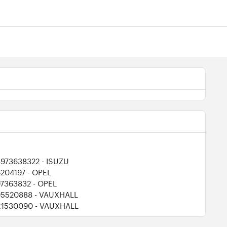
8973638322
- ISUZU
6204197
- OPEL
97363832
- OPEL
95520888
- VAUXHALL
R1530090
- VAUXHALL