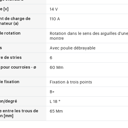
14 V
e [v]
110 A
nt de charge de
rnateur (a)
Rotation dans le sens des aiguilles d'un
e rotation
montre
Avec poulie débrayable
s
6
e de stries
60 Mm
 pour courroies - ø
Fixation à trois points
e fixation
B+
L 18 °
ion/degré
65 Mm
 entre les trous de
on [mm]