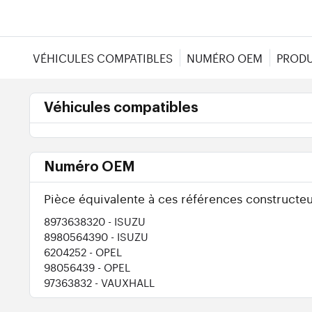
VÉHICULES COMPATIBLES
NUMÉRO OEM
PRODU
Véhicules compatibles
Numéro OEM
Pièce équivalente à ces références constructeu
8973638320
- ISUZU
8980564390
- ISUZU
6204252
- OPEL
98056439
- OPEL
97363832
- VAUXHALL