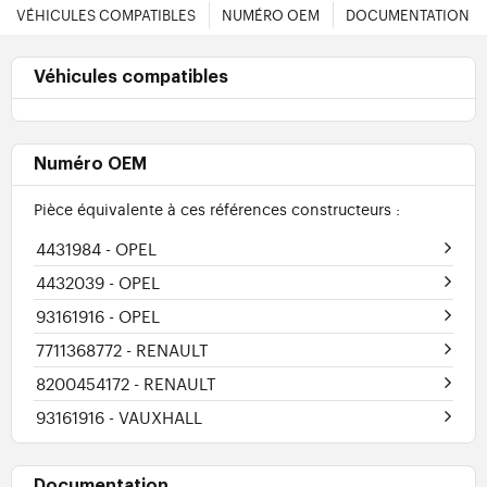
VÉHICULES COMPATIBLES
NUMÉRO OEM
DOCUMENTATION
Véhicules compatibles
Numéro OEM
Pièce équivalente à ces références constructeurs :
4431984
- OPEL
4432039
- OPEL
93161916
- OPEL
7711368772
- RENAULT
8200454172
- RENAULT
93161916
- VAUXHALL
Documentation