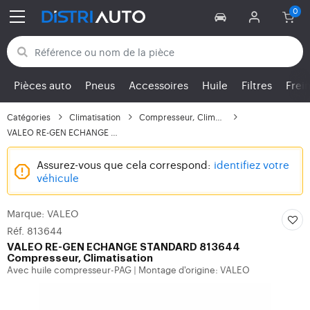
Retour aux catégories
Pièces auto
Pneus
Accessoires
Huile
Filtres
Frei
Catégories
Climatisation
Compresseur, Climatisa...
VALEO RE-GEN ECHANGE S...
Assurez-vous que cela correspond:
identifiez votre
véhicule
Marque: VALEO
Réf. 813644
VALEO
RE-GEN ECHANGE STANDARD 813644
Compresseur, Climatisation
Avec huile compresseur-PAG
Montage d'origine: VALEO
|