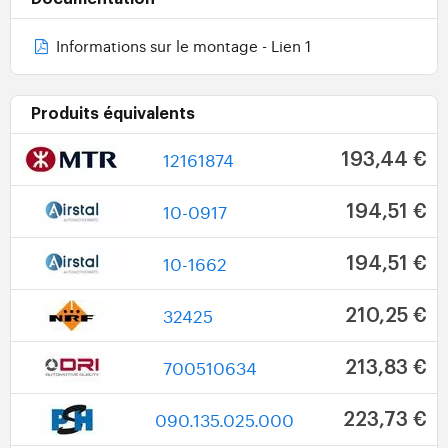
Informations sur le montage - Lien 1
Produits équivalents
12161874
193,44 €
10-0917
194,51 €
10-1662
194,51 €
32425
210,25 €
700510634
213,83 €
090.135.025.000
223,73 €