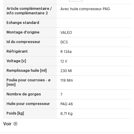
Avec huile compresseur-PAG
Article complémentaire /
info complémentaire 2
Echange standard
VALEO
Montage d'origine
DCS
Id du compresseur
R 134a
Réfrigérant
12 V
Voltage [v]
230 Ml
Remplissage huile [ml]
119 Mm
Poulie pour courroies - ø
[mm]
7
Nombre de gorges
PAG 46
Huile pour compresseur
6,71 Kg
Poids [kg]
Voir