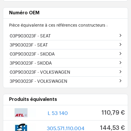
Numéro OEM
Pièce équivalente à ces références constructeurs :
03P903023F
- SEAT
3P903023F
- SEAT
03P903023F
- SKODA
3P903023F
- SKODA
03P903023F
- VOLKSWAGEN
3P903023F
- VOLKSWAGEN
Produits équivalents
L 53 140
110,79 €
305.571.110.004
144,53 €