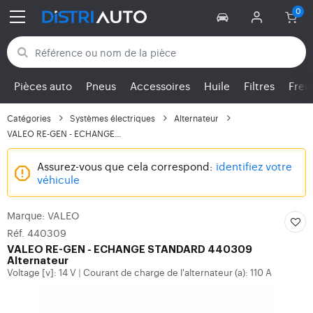
Retour aux catégories
Pièces auto
Pneus
Accessoires
Huile
Filtres
Frei
Catégories
Systèmes électriques
Alternateur
VALEO RE-GEN - ECHANGE...
Assurez-vous que cela correspond:
identifiez votre
véhicule
Marque: VALEO
Réf. 440309
VALEO
RE-GEN - ECHANGE STANDARD 440309
Alternateur
Voltage [v]: 14 V
Courant de charge de l'alternateur (a): 110 A
|