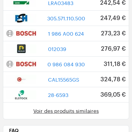
LRA03483
242,54 €
305.571.110.500
247,49 €
1 986 A00 624
273,23 €
012039
276,97 €
0 986 084 930
311,18 €
CAL15565GS
324,78 €
28-6593
369,05 €
Voir des produits similaires
FAQ