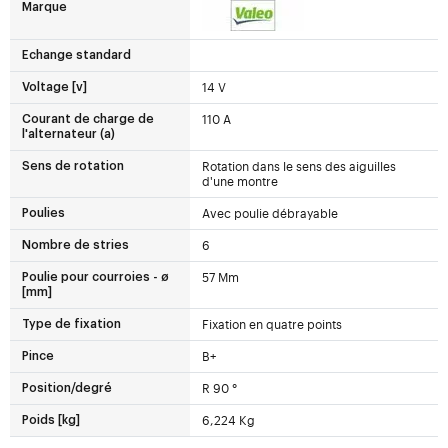
Marque
Echange standard
14 V
Voltage [v]
110 A
Courant de charge de
l'alternateur (a)
Rotation dans le sens des aiguilles
Sens de rotation
d'une montre
Avec poulie débrayable
Poulies
6
Nombre de stries
57 Mm
Poulie pour courroies - ø
[mm]
Fixation en quatre points
Type de fixation
B+
Pince
R 90 °
Position/degré
6,224 Kg
Poids [kg]