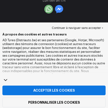
Lun-Ven 9h-17h
Continuer à naviguer sans accepter >
À propos des cookies et autres traceurs
AD Tyres (Distriauto.be) et ses partenaires (Google, Hotjar, Microsoft)
utilisent des témoins de connexion (cookies) et autres traceurs
(webstorage) pour assurer le bon fonctionnement du site, faciliter
votre navigation, réaliser des mesures statistiques et personnaliser
ses campagnes publicitaires. Les cookies et autres traceurs stockés
sur votre terminal sont susceptibles de contenir des données à
caractère personnel. Aussi, nous ne déposons aucun cookie ou autre
traceur sans votre consentement libre et éclairé à l’exception de
ceux indispensables pour le fonctionnement du site. Nous
conservons votre choix pendant 6 mois. Vous pouvez retirer votre
consentement à tout moment en vous rendant sur la
page cookies et
autres traceurs
. Vous pouvez choisir de continuer à naviguer sans
accepter le dépôt de cookies ou autres traceurs. Le refus ne fait pas
obstacle à l’accès aux services Distriauto.be. Pour plus
ACCEPTER LES COOKIES
d’informations, nous vous invitons à consulter
la page cookies et
autres traceurs
.
PERSONNALISER LES COOKIES