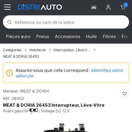
Retour aux catégories
Pièces auto
Pneus
Accessoires
Huile
Filtres
Frei
Catégories
Habitacle
Interrupteur, Lève-Vitre
MEAT & DORIA 26453
Assurez-vous que cela correspond:
identifiez votre
véhicule
Marque: MEAT & DORIA
Réf. 26453
MEAT & DORIA
26453 Interrupteur, Lève-Vitre
Avant gauche
Voltage [v]: 12 V
|