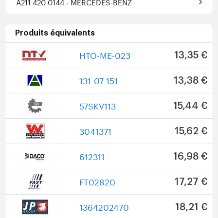
A211 420 0144
- MERCEDES-BENZ
Produits équivalents
HTO-ME-023
13,35 €
131-07-151
13,38 €
57SKV113
15,44 €
3041371
15,62 €
612311
16,98 €
FT02820
17,27 €
1364202470
18,21 €