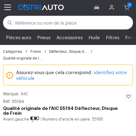
Retour aux catégories
Pièces auto
Pneus
Accessoires
Huile
Filtres
Frei
Catégories
Freins
Déflecteur, Disque de...
Qualité originale de l...
Assurez-vous que cela correspond:
identifiez votre
véhicule
Marque: AIC
Réf. 55194
Qualité originale de l'AIC 55194 Déflecteur, Disque
de Frein
Avant gauche
Numéro d'article en paire: 55195
|