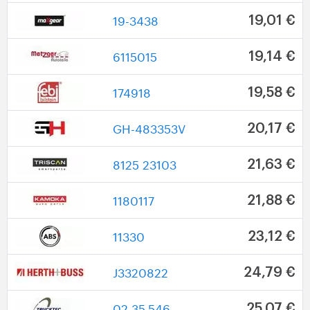
19-3438
19,01 €
6115015
19,14 €
174918
19,58 €
GH-483353V
20,17 €
8125 23103
21,63 €
1180117
21,88 €
11330
23,12 €
J3320822
24,79 €
02.35.546
25,07 €