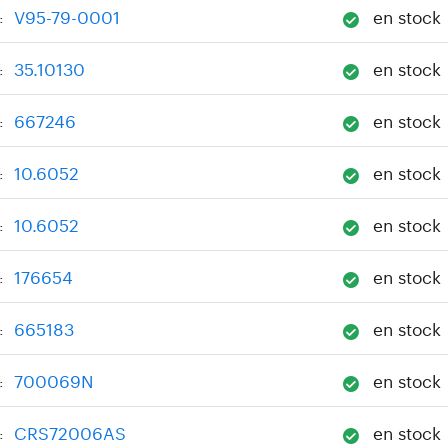
V95-79-0001
en stock
:
35.10130
en stock
:
667246
en stock
:
10.6052
en stock
:
10.6052
en stock
:
176654
en stock
:
665183
en stock
:
700069N
en stock
:
CRS72006AS
en stock
: