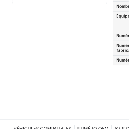
Nombr
Équip
Numé
Numéro
fabric
Numér
VÉHICULES COMPATIBLES
NUMÉRO OEM
AVIS 