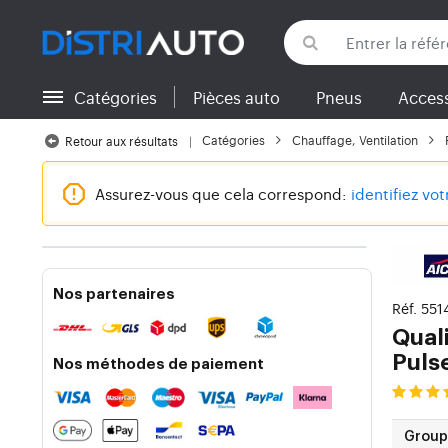
Catégories
Pièces auto
Pneus
Access
Retour aux catégories
Catégories
Chauffage, Ventilation
Retour aux résultats
Assurez-vous que cela correspond:
identifiez vo
Nos partenaires
Réf. 551
Quali
Pulse
Nos méthodes de paiement
Group