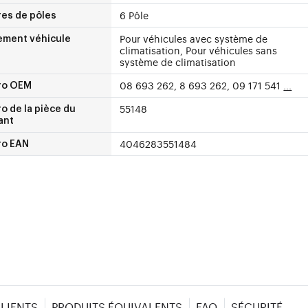
6 Pôle
es de pôles
Pour véhicules avec système de
ement véhicule
climatisation, Pour véhicules sans
système de climatisation
08 693 262, 8 693 262, 09 171 541
...
ro OEM
55148
 de la pièce du
ant
4046283551484
o EAN
CLIENTS
PRODUITS ÉQUIVALENTS
FAQ
SÉCURITÉ