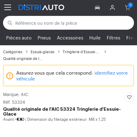
Retour aux catégories
Pièces auto
Pneus
Accessoires
Huile
Filtres
Frei
Catégories
Essuie-glaces
Tringlerie d'Essuie-Glace
Qualité originale de l...
Assurez-vous que cela correspond:
identifiez votre
véhicule
Marque: AIC
Réf. 53324
Qualité originale de l'AIC 53324 Tringlerie d'Essuie-
Glace
Avant
Dimension du filetage extérieur: M8 x 1,25
|