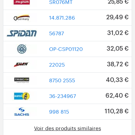
SR076MT
25,85 €
14.871.286
29,49 €
56787
31,02 €
OP-CSP01120
32,05 €
22025
38,72 €
8750 2555
40,33 €
36-234967
62,40 €
998 815
110,28 €
Voir des produits similaires