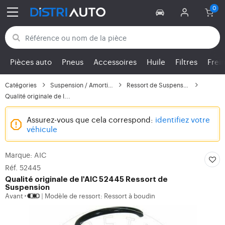
Retour aux catégories
Pièces auto
Pneus
Accessoires
Huile
Filtres
Frei
Catégories
Suspension / Amortisse...
Ressort de Suspension
Qualité originale de l...
Assurez-vous que cela correspond:
identifiez votre
véhicule
Marque: AIC
Réf. 52445
Qualité originale de l'AIC 52445 Ressort de
Suspension
Avant
Modèle de ressort: Ressort à boudin
|