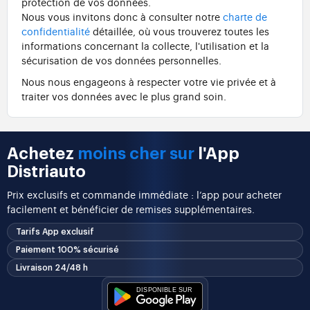
protection de vos données.
Nous vous invitons donc à consulter notre
charte de
confidentialité
détaillée, où vous trouverez toutes les
informations concernant la collecte, l'utilisation et la
sécurisation de vos données personnelles.
Nous nous engageons à respecter votre vie privée et à
traiter vos données avec le plus grand soin.
Achetez
moins cher sur
l'App
Distriauto
Prix exclusifs et commande immédiate : l’app pour acheter
facilement et bénéficier de remises supplémentaires.
Tarifs App exclusif
Paiement 100% sécurisé
Livraison 24/48 h