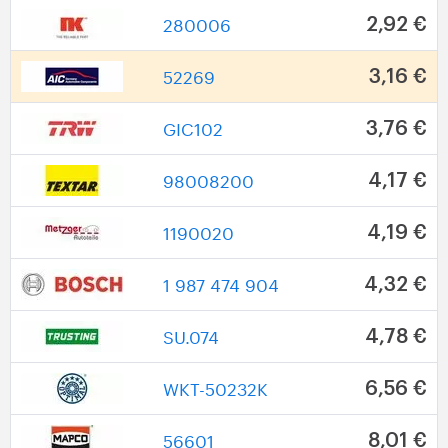
280006
2,92 €
52269
3,16 €
GIC102
3,76 €
98008200
4,17 €
1190020
4,19 €
1 987 474 904
4,32 €
SU.074
4,78 €
WKT-50232K
6,56 €
56601
8,01 €