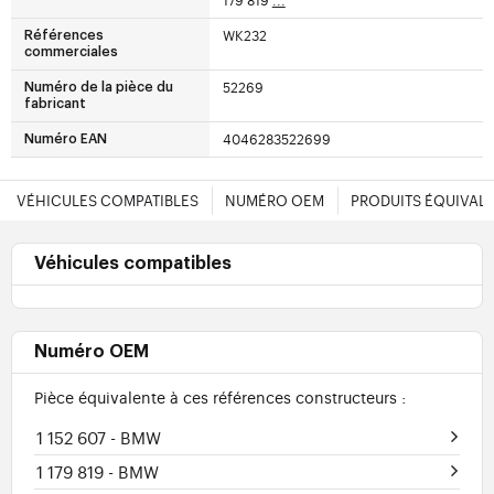
179 819
...
WK232
Références
commerciales
52269
Numéro de la pièce du
fabricant
4046283522699
Numéro EAN
VÉHICULES COMPATIBLES
NUMÉRO OEM
PRODUITS ÉQUIVAL
Véhicules compatibles
Numéro OEM
Pièce équivalente à ces références constructeurs :
1 152 607
- BMW
1 179 819
- BMW