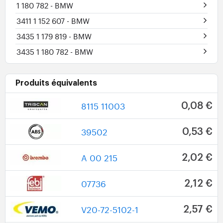
1 180 782
- BMW
3411 1 152 607
- BMW
3435 1 179 819
- BMW
3435 1 180 782
- BMW
Produits équivalents
8115 11003
0,08 €
39502
0,53 €
A 00 215
2,02 €
07736
2,12 €
V20-72-5102-1
2,57 €