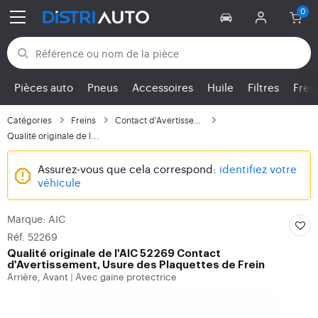
Retour aux catégories
Pièces auto
Pneus
Accessoires
Huile
Filtres
Frei
Catégories
Freins
Contact d'Avertissemen...
Qualité originale de l...
Assurez-vous que cela correspond:
identifiez votre
véhicule
Marque: AIC
Réf. 52269
Qualité originale de l'AIC 52269 Contact
d'Avertissement, Usure des Plaquettes de Frein
Arrière, Avant
Avec gaine protectrice
|