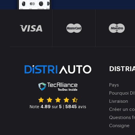
DISTRI
Pays
Pourquoi D
Livraison
Note
sur
|
avis
4.89
5
5845
Créer un c
Questions f
Consigne