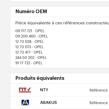
Numéro OEM
Pièce équivalente à ces références constructeu
09 117 721
- OPEL
09 200 460
- OPEL
12 73 028
- OPEL
12 73 073
- OPEL
12 73 417
- OPEL
244 50 202
- OPEL
91 17 722
- OPEL
Produits équivalents
Référence 
NTY
Référence 
ABAKUS