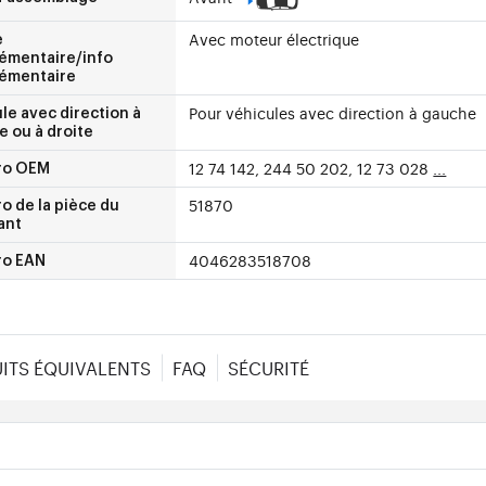
Avec moteur électrique
e
émentaire/info
émentaire
Pour véhicules avec direction à gauche
le avec direction à
 ou à droite
12 74 142, 244 50 202, 12 73 028
...
ro OEM
51870
 de la pièce du
ant
4046283518708
o EAN
ITS ÉQUIVALENTS
FAQ
SÉCURITÉ