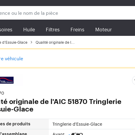
oires
Huile
Filtres
Freins
Moteur
e d'Essuie-Glace
Qualité originale de l...
tre véhicule
70
té originale de l'AIC 51870 Tringlerie
suie-Glace
Tringlerie d'Essuie-Glace
es de produits
Avant
d'assemblage