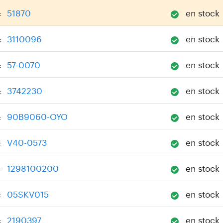
51870
en stock
:
3110096
en stock
:
57-0070
en stock
:
3742230
en stock
:
90B9060-OYO
en stock
:
V40-0573
en stock
:
1298100200
en stock
:
05SKV015
en stock
:
2190397
en stock
: