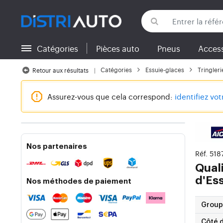
Catégories
Pièces auto
Pneus
Access
Retour aux catégories
Catégories
Essuie-glaces
Tringleri
Retour aux résultats
Assurez-vous que cela correspond:
identifiez vo
Nos partenaires
Réf. 518
Quali
d'Es
Nos méthodes de paiement
Group
Côté 