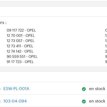
rs :
09 117 722
- OPEL
0
12 70 001
- OPEL
1
12 73 057
- OPEL
12 73 411
- OPEL
1
12 74 142
- OPEL
90 559 551
- OPEL
9
91 17 723
- OPEL
ESW-PL-001A
en stock
:
103-04-094
en stock
: