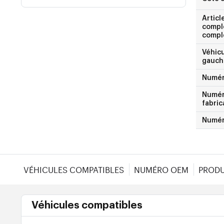
Articl
compl
compl
Véhicu
gauche
Numé
Numéro
fabric
Numér
VÉHICULES COMPATIBLES
NUMÉRO OEM
PRODU
Véhicules compatibles