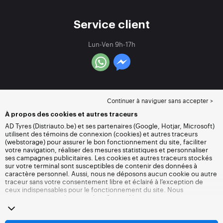
Service client
Lun-Ven 9h-17h
Continuer à naviguer sans accepter >
À propos des cookies et autres traceurs
AD Tyres (Distriauto.be) et ses partenaires (Google, Hotjar, Microsoft)
utilisent des témoins de connexion (cookies) et autres traceurs
(webstorage) pour assurer le bon fonctionnement du site, faciliter
votre navigation, réaliser des mesures statistiques et personnaliser
ses campagnes publicitaires. Les cookies et autres traceurs stockés
sur votre terminal sont susceptibles de contenir des données à
caractère personnel. Aussi, nous ne déposons aucun cookie ou autre
traceur sans votre consentement libre et éclairé à l’exception de
ceux indispensables pour le fonctionnement du site. Nous
conservons votre choix pendant 6 mois. Vous pouvez retirer votre
consentement à tout moment en vous rendant sur la
page cookies et
autres traceurs
. Vous pouvez choisir de continuer à naviguer sans
accepter le dépôt de cookies ou autres traceurs. Le refus ne fait pas