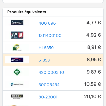
Produits équivalents
400 896
4,77 €
1311400100
4,92 €
HL6359
8,91 €
51353
8,95 €
420 0003 10
9,87 €
50006454
10,59 €
80-23001
20,10 €