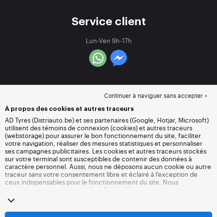
Service client
Lun-Ven 9h-17h
Continuer à naviguer sans accepter >
À propos des cookies et autres traceurs
AD Tyres (Distriauto.be) et ses partenaires (Google, Hotjar, Microsoft)
utilisent des témoins de connexion (cookies) et autres traceurs
(webstorage) pour assurer le bon fonctionnement du site, faciliter
votre navigation, réaliser des mesures statistiques et personnaliser
ses campagnes publicitaires. Les cookies et autres traceurs stockés
sur votre terminal sont susceptibles de contenir des données à
caractère personnel. Aussi, nous ne déposons aucun cookie ou autre
traceur sans votre consentement libre et éclairé à l’exception de
ceux indispensables pour le fonctionnement du site. Nous
conservons votre choix pendant 6 mois. Vous pouvez retirer votre
consentement à tout moment en vous rendant sur la
page cookies et
autres traceurs
. Vous pouvez choisir de continuer à naviguer sans
accepter le dépôt de cookies ou autres traceurs. Le refus ne fait pas