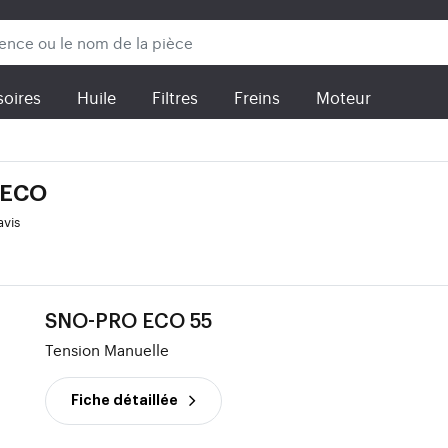
oires
Huile
Filtres
Freins
Moteur
 ECO
avis
SNO-PRO ECO 55
Tension Manuelle
Fiche détaillée