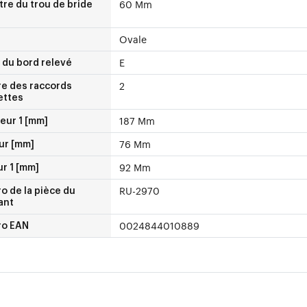
60 Mm
re du trou de bride
Ovale
E
 du bord relevé
2
e des raccords
ettes
187 Mm
eur 1 [mm]
76 Mm
ur [mm]
92 Mm
r 1 [mm]
RU-2970
 de la pièce du
ant
0024844010889
o EAN