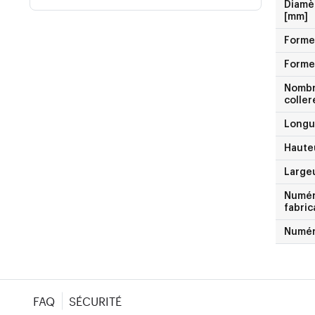
Diamèt
[mm]
Forme
Forme
Nombr
coller
Longu
Haute
Largeu
Numéro
fabric
Numér
FAQ
SÉCURITÉ