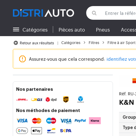
Catégories
Pièces auto
Pneus
Access
Retour aux catégories
Catégories
Filtres
Filtre à air Sport
Retour aux résultats
Assurez-vous que cela correspond:
identifiez vo
Nos partenaires
Réf. RU
K&N 
Nos méthodes de paiement
Group
Type d