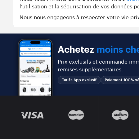
l'utilisation et la sécurisation de vos données p
Nous nous engageons à respecter votre vie priv
Achetez
moins che
Prix exclusifs et commande immé
remises supplémentaires.
Tarifs App exclusif
Paiement 100% sé