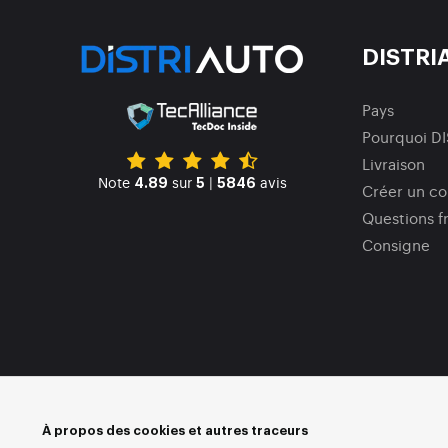
DISTRI
Pays
Pourquoi D
Livraison
Note
sur
|
avis
4.89
5
5846
Créer un c
Questions f
Consigne
À propos des cookies et autres traceurs