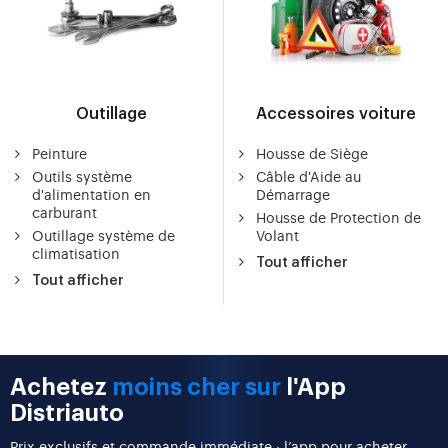
Outillage
Accessoires voiture
Peinture
Housse de Siège
Outils système
Câble d'Aide au
d'alimentation en
Démarrage
carburant
Housse de Protection de
Outillage système de
Volant
climatisation
Tout afficher
Tout afficher
Achetez
moins cher sur
l'App
Distriauto
Prix exclusifs et commande immédiate : l’app pour acheter