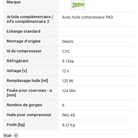
Marque
Avec huile compresseur-PAG
Article complémentaire /
info complémentaire 2
Echange standard
Delphi
Montage d'origine
CVC
Id du compresseur
R 134a
Réfrigérant
12 V
Voltage [v]
125 Ml
Remplissage huile [ml]
124 Mm
Poulie pour courroies - ø
[mm]
6
Nombre de gorges
PAG 46
Huile pour compresseur
6,12 Kg
Poids [kg]
Voir