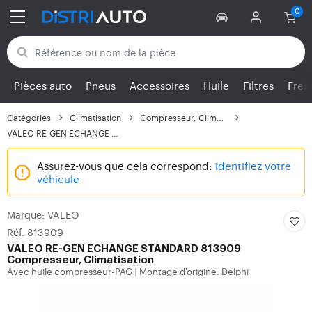
Retour aux catégories
Pièces auto
Pneus
Accessoires
Huile
Filtres
Frei
Catégories
Climatisation
Compresseur, Climatisa...
VALEO RE-GEN ECHANGE S...
Assurez-vous que cela correspond:
identifiez votre
véhicule
Marque: VALEO
Réf. 813909
VALEO
RE-GEN ECHANGE STANDARD 813909
Compresseur, Climatisation
Avec huile compresseur-PAG
Montage d'origine: Delphi
|