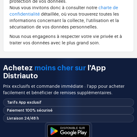
protection de vos données.
Nous vous invitons donc à consulter notre
charte de
confidentialité
détaillée, où vous trouverez toutes les
informations concernant la collecte, l'utilisation et la
sécurisation de vos données personnelles.
Nous nous engageons à respecter votre vie privée et à
traiter vos données avec le plus grand soin.
Achetez
moins cher sur
l'App
Distriauto
Prix exclusifs et commande immédiate : l’app pour acheter
facilement et bénéficier de remises supplémentaires.
Tarifs App exclusif
Paiement 100% sécurisé
Livraison 24/48 h