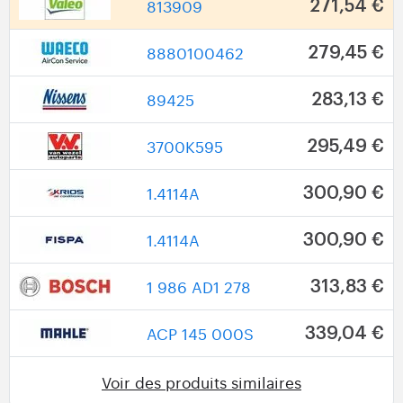
813909
271,54 €
8880100462
279,45 €
89425
283,13 €
3700K595
295,49 €
1.4114A
300,90 €
1.4114A
300,90 €
1 986 AD1 278
313,83 €
ACP 145 000S
339,04 €
Voir des produits similaires