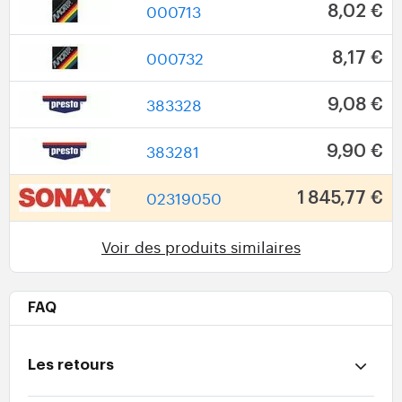
000713
8,02 €
000732
8,17 €
383328
9,08 €
383281
9,90 €
02319050
1 845,77 €
Voir des produits similaires
FAQ
Les retours