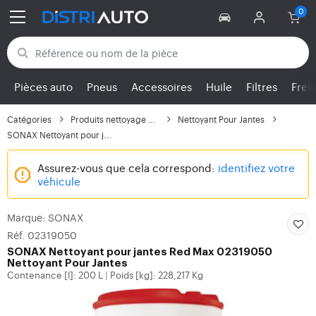
Retour aux catégories
Pièces auto
Pneus
Accessoires
Huile
Filtres
Frei
Catégories
Produits nettoyage et...
Nettoyant Pour Jantes
SONAX Nettoyant pour j...
Assurez-vous que cela correspond:
identifiez votre
véhicule
Marque: SONAX
Réf. 02319050
SONAX
Nettoyant pour jantes Red Max 02319050
Nettoyant Pour Jantes
Contenance [l]: 200 L
Poids [kg]: 228,217 Kg
|