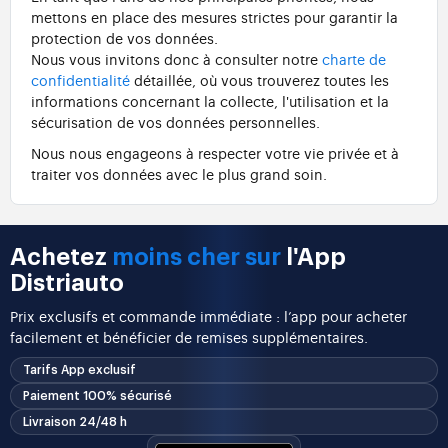
mettons en place des mesures strictes pour garantir la
protection de vos données.
Nous vous invitons donc à consulter notre
charte de
confidentialité
détaillée, où vous trouverez toutes les
informations concernant la collecte, l'utilisation et la
sécurisation de vos données personnelles.
Nous nous engageons à respecter votre vie privée et à
traiter vos données avec le plus grand soin.
Achetez
moins cher sur
l'App
Distriauto
Prix exclusifs et commande immédiate : l’app pour acheter
facilement et bénéficier de remises supplémentaires.
Tarifs App exclusif
Paiement 100% sécurisé
Livraison 24/48 h