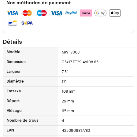
Nos méthodes de paiement
Détails
MW 17008
Modèle
7.5x17 ET29 4x108 65
Dimension
7.5"
Largeur
17"
Diamètre
108 mm
Entraxe
29 mm
Déport
65 mm
Alésage
4
Nombre de trous
4250906817783
EAN