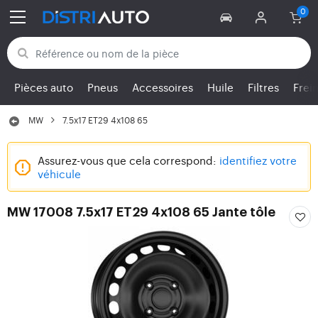
Retour aux catégories
Pièces auto
Pneus
Accessoires
Huile
Filtres
Frei
MW
7.5x17 ET29 4x108 65
Assurez-vous que cela correspond:
identifiez votre
véhicule
MW 17008 7.5x17 ET29 4x108 65 Jante tôle