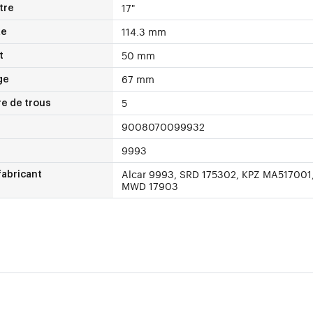
17"
tre
114.3 mm
xe
50 mm
t
67 mm
ge
5
e de trous
9008070099932
9993
Alcar 9993, SRD 175302, KPZ MA517001
fabricant
MWD 17903