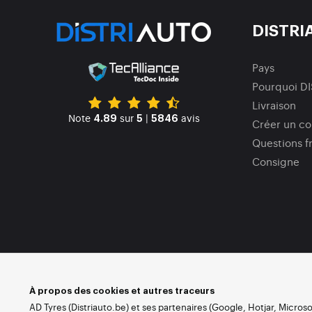
DISTRI
Pays
Pourquoi D
Livraison
Note
sur
|
avis
4.89
5
5846
Créer un c
Questions f
Consigne
À propos des cookies et autres traceurs
AD Tyres (Distriauto.be) et ses partenaires (Google, Hotjar, Micros