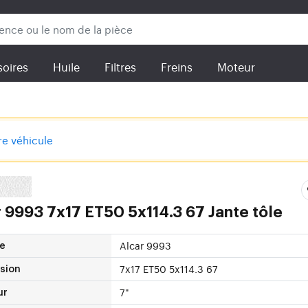
oires
Huile
Filtres
Freins
Moteur
tre véhicule
 9993 7x17 ET50 5x114.3 67 Jante tôle
Alcar 9993
e
7x17 ET50 5x114.3 67
sion
7"
ur