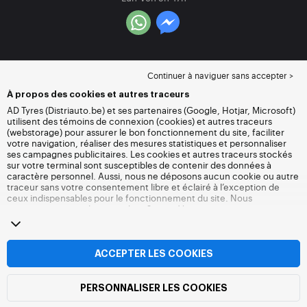
Continuer à naviguer sans accepter >
À propos des cookies et autres traceurs
AD Tyres (Distriauto.be) et ses partenaires (Google, Hotjar, Microsoft)
utilisent des témoins de connexion (cookies) et autres traceurs
(webstorage) pour assurer le bon fonctionnement du site, faciliter
votre navigation, réaliser des mesures statistiques et personnaliser
ses campagnes publicitaires. Les cookies et autres traceurs stockés
sur votre terminal sont susceptibles de contenir des données à
caractère personnel. Aussi, nous ne déposons aucun cookie ou autre
traceur sans votre consentement libre et éclairé à l’exception de
ceux indispensables pour le fonctionnement du site. Nous
conservons votre choix pendant 6 mois. Vous pouvez retirer votre
consentement à tout moment en vous rendant sur la
page cookies et
autres traceurs
. Vous pouvez choisir de continuer à naviguer sans
accepter le dépôt de cookies ou autres traceurs. Le refus ne fait pas
obstacle à l’accès aux services Distriauto.be. Pour plus
ACCEPTER LES COOKIES
d’informations, nous vous invitons à consulter
la page cookies et
autres traceurs
.
PERSONNALISER LES COOKIES