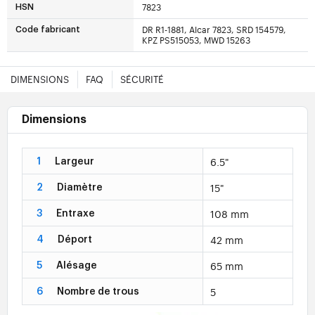
7823
HSN
DR R1-1881, Alcar 7823, SRD 154579,
Code fabricant
KPZ PS515053, MWD 15263
DIMENSIONS
FAQ
SÉCURITÉ
Dimensions
6.5"
1
Largeur
15"
2
Diamètre
108 mm
3
Entraxe
42 mm
4
Déport
65 mm
5
Alésage
5
6
Nombre de trous