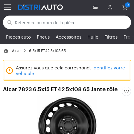
Retour aux catégories
Pièces auto
Pneus
Accessoires
Huile
Filtres
Frei
Alcar
6.5x15 ET42 5x108 65
Assurez-vous que cela correspond:
identifiez votre
véhicule
Alcar 7823 6.5x15 ET42 5x108 65 Jante tôle