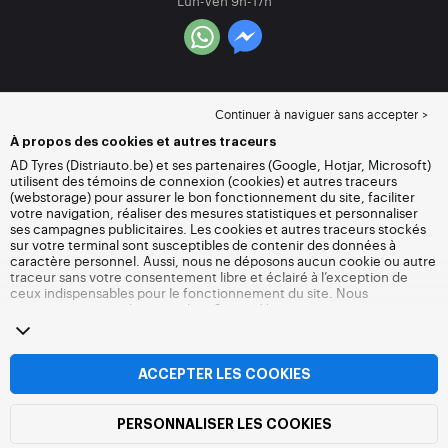
Lun-Ven 9h-17h
Continuer à naviguer sans accepter >
À propos des cookies et autres traceurs
AD Tyres (Distriauto.be) et ses partenaires (Google, Hotjar, Microsoft)
utilisent des témoins de connexion (cookies) et autres traceurs
(webstorage) pour assurer le bon fonctionnement du site, faciliter
votre navigation, réaliser des mesures statistiques et personnaliser
ses campagnes publicitaires. Les cookies et autres traceurs stockés
sur votre terminal sont susceptibles de contenir des données à
caractère personnel. Aussi, nous ne déposons aucun cookie ou autre
traceur sans votre consentement libre et éclairé à l’exception de
ceux indispensables pour le fonctionnement du site. Nous
conservons votre choix pendant 6 mois. Vous pouvez retirer votre
consentement à tout moment en vous rendant sur la
page cookies et
autres traceurs
. Vous pouvez choisir de continuer à naviguer sans
accepter le dépôt de cookies ou autres traceurs. Le refus ne fait pas
obstacle à l’accès aux services Distriauto.be. Pour plus
ACCEPTER LES COOKIES
d’informations, nous vous invitons à consulter
la page cookies et
autres traceurs
.
PERSONNALISER LES COOKIES