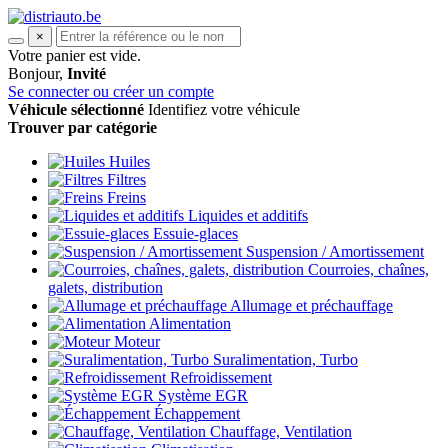
×
Votre panier est vide.
Bonjour,
Invité
Se connecter ou créer un compte
Véhicule sélectionné
Identifiez votre véhicule
Trouver par catégorie
Huiles
Filtres
Freins
Liquides et additifs
Essuie-glaces
Suspension / Amortissement
Courroies, chaînes,
galets, distribution
Allumage et préchauffage
Alimentation
Moteur
Suralimentation, Turbo
Refroidissement
Système EGR
Échappement
Chauffage, Ventilation