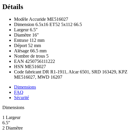
Détails
Modèle
Accuride ME516027
Dimension
6.5x16 ET52 5x112 66.5
Largeur
6.5"
Diamètre
16"
Entraxe
112 mm
Déport
52 mm
Alésage
66.5 mm
Nombre de trous
5
EAN
4250756111222
HSN
ME516027
Code fabricant
DR R1-1911, Alcar 6501, SRD 163429, KPZ
ME516027, MWD 16207
Dimensions
FAQ
Sécurité
Dimensions
1
Largeur
6.5"
2
Diamètre