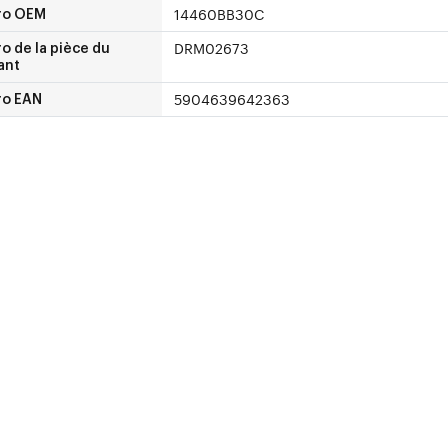
14460BB30C
ro OEM
DRM02673
 de la pièce du
ant
5904639642363
o EAN