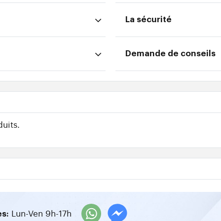
La sécurité
Demande de conseils
uits.
Lun-Ven 9h-17h
es: