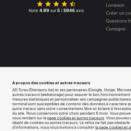
Livraison
Note
sur
|
avis
4.89
5
5846
Créer un c
Questions f
Consigne
À propos des cookies et autres traceurs
AD Tyres (Distriauto.be) et ses partenaires (Google, Hotjar, Micros
autres traceurs (webstorage) pour assurer le bon fonctionnement du 
mesures statistiques et personnaliser ses campagnes publicitaires.
terminal sont susceptibles de contenir des données à caractère 
autre traceur sans votre consentement libre et éclairé à l’except
du site. Nous conservons votre choix pendant 6 mois. Vous pouv
vous rendant sur la
page cookies et autres traceurs
. Vous pouvez 
dépôt de cookies ou autres traceurs. Le refus ne fait pas obstacle 
d’informations, nous vous invitons à consulter
la page cookies et 