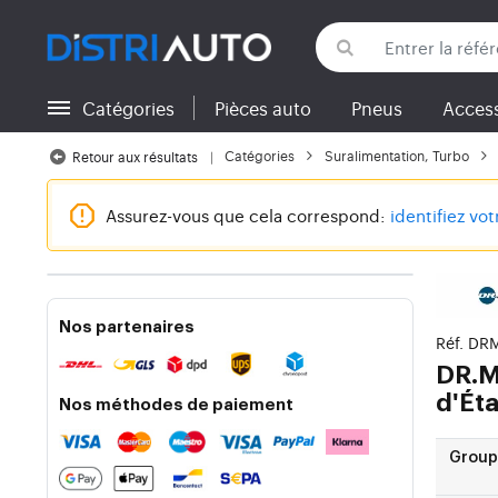
Catégories
Pièces auto
Pneus
Access
Retour aux catégories
Catégories
Suralimentation, Turbo
Retour aux résultats
Assurez-vous que cela correspond:
identifiez vo
Nos partenaires
Réf. DR
DR.
d'Ét
Nos méthodes de paiement
Group