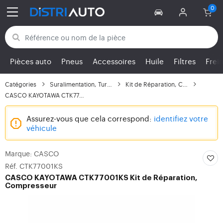
Retour aux catégories
Pièces auto
Pneus
Accessoires
Huile
Filtres
Frei
Catégories
Suralimentation, Turbo
Kit de Réparation, Com...
CASCO KAYOTAWA CTK77001KS
Assurez-vous que cela correspond:
identifiez votre
véhicule
Marque: CASCO
Réf. CTK77001KS
CASCO
KAYOTAWA CTK77001KS Kit de Réparation,
Compresseur