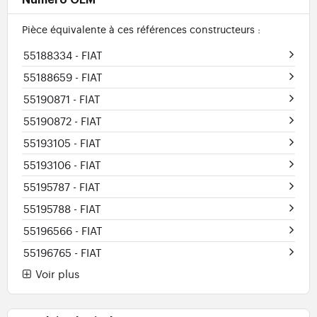
Numéro OEM
Pièce équivalente à ces références constructeurs :
55188334
- FIAT
55188659
- FIAT
55190871
- FIAT
55190872
- FIAT
55193105
- FIAT
55193106
- FIAT
55195787
- FIAT
55195788
- FIAT
55196566
- FIAT
55196765
- FIAT
Voir plus