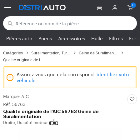
Retour aux catégories
Pièces auto
Pneus
Accessoires
Huile
Filtres
Frei
Catégories
Suralimentation, Turbo
Gaine de Suralimentation
Qualité originale de l...
Assurez-vous que cela correspond:
identifiez votre
véhicule
Marque: AIC
Réf. 56763
Qualité originale de l'AIC 56763 Gaine de
Suralimentation
Droite, Du côté moteur