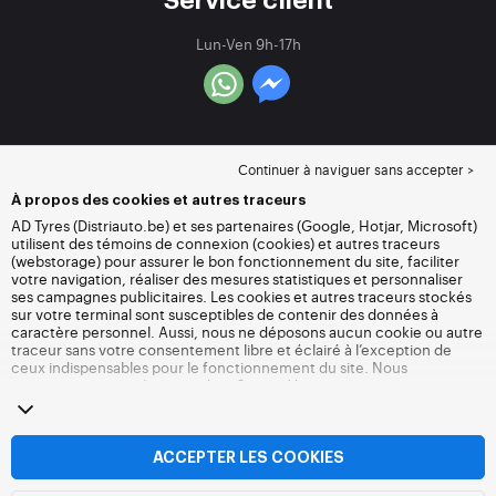
Service client
Lun-Ven 9h-17h
Continuer à naviguer sans accepter >
À propos des cookies et autres traceurs
AD Tyres (Distriauto.be) et ses partenaires (Google, Hotjar, Microsoft)
utilisent des témoins de connexion (cookies) et autres traceurs
(webstorage) pour assurer le bon fonctionnement du site, faciliter
votre navigation, réaliser des mesures statistiques et personnaliser
ses campagnes publicitaires. Les cookies et autres traceurs stockés
sur votre terminal sont susceptibles de contenir des données à
caractère personnel. Aussi, nous ne déposons aucun cookie ou autre
traceur sans votre consentement libre et éclairé à l’exception de
ceux indispensables pour le fonctionnement du site. Nous
conservons votre choix pendant 6 mois. Vous pouvez retirer votre
consentement à tout moment en vous rendant sur la
page cookies et
autres traceurs
. Vous pouvez choisir de continuer à naviguer sans
accepter le dépôt de cookies ou autres traceurs. Le refus ne fait pas
obstacle à l’accès aux services Distriauto.be. Pour plus
ACCEPTER LES COOKIES
d’informations, nous vous invitons à consulter
la page cookies et
autres traceurs
.