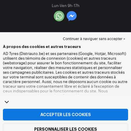
Lun-Ven 9h-17h
Continuer à naviguer sans accepter >
À propos des cookies et autres traceurs
AD Tyres (Distriauto.be) et ses partenaires (Google, Hotjar, Microsoft)
utilisent des témoins de connexion (cookies) et autres traceurs
(webstorage) pour assurer le bon fonctionnement du site, faciliter
votre navigation, réaliser des mesures statistiques et personnaliser
ses campagnes publicitaires. Les cookies et autres traceurs stockés
sur votre terminal sont susceptibles de contenir des données à
caractère personnel. Aussi, nous ne déposons aucun cookie ou autre
traceur sans votre consentement libre et éclairé à l’exception de
ceux indispensables pour le fonctionnement du site. Nous
conservons votre choix pendant 6 mois. Vous pouvez retirer votre
consentement à tout moment en vous rendant sur la
page cookies et
autres traceurs
. Vous pouvez choisir de continuer à naviguer sans
accepter le dépôt de cookies ou autres traceurs. Le refus ne fait pas
obstacle à l’accès aux services Distriauto.be. Pour plus
ACCEPTER LES COOKIES
d’informations, nous vous invitons à consulter
la page cookies et
autres traceurs
.
PERSONNALISER LES COOKIES