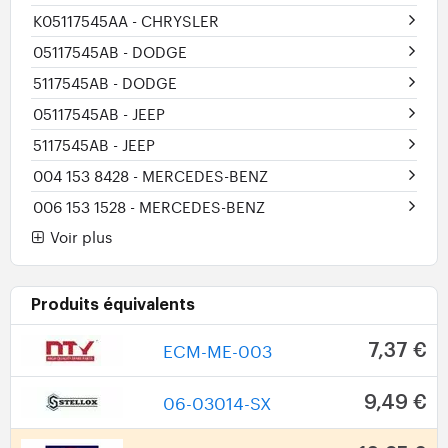
K05117545AA
- CHRYSLER
05117545AB
- DODGE
5117545AB
- DODGE
05117545AB
- JEEP
5117545AB
- JEEP
004 153 8428
- MERCEDES-BENZ
006 153 1528
- MERCEDES-BENZ
Voir plus
Produits équivalents
ECM-ME-003
7,37 €
06-03014-SX
9,49 €