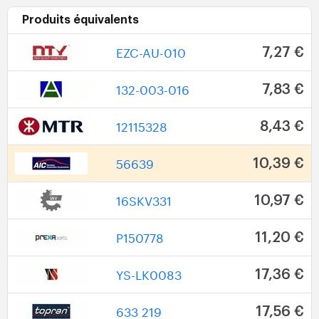
Produits équivalents
EZC-AU-010
7,27 €
132-003-016
7,83 €
12115328
8,43 €
56639
10,39 €
16SKV331
10,97 €
P150778
11,20 €
YS-LK0083
17,36 €
633 219
17,56 €