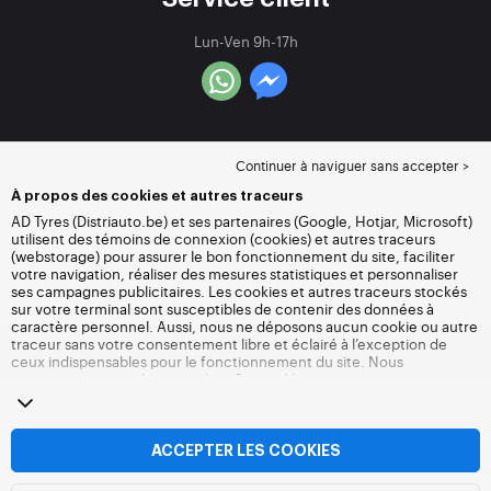
Lun-Ven 9h-17h
Continuer à naviguer sans accepter >
À propos des cookies et autres traceurs
AD Tyres (Distriauto.be) et ses partenaires (Google, Hotjar, Microsoft)
utilisent des témoins de connexion (cookies) et autres traceurs
(webstorage) pour assurer le bon fonctionnement du site, faciliter
votre navigation, réaliser des mesures statistiques et personnaliser
ses campagnes publicitaires. Les cookies et autres traceurs stockés
sur votre terminal sont susceptibles de contenir des données à
caractère personnel. Aussi, nous ne déposons aucun cookie ou autre
traceur sans votre consentement libre et éclairé à l’exception de
ceux indispensables pour le fonctionnement du site. Nous
conservons votre choix pendant 6 mois. Vous pouvez retirer votre
consentement à tout moment en vous rendant sur la
page cookies et
autres traceurs
. Vous pouvez choisir de continuer à naviguer sans
accepter le dépôt de cookies ou autres traceurs. Le refus ne fait pas
obstacle à l’accès aux services Distriauto.be. Pour plus
ACCEPTER LES COOKIES
d’informations, nous vous invitons à consulter
la page cookies et
autres traceurs
.