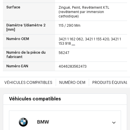
Zingué, Peint, Revêtement KTL
Surface
(revêtement par immersion
cathodique)
115 / 290 Mm
Diamètre 1/diamètre 2
[mm]
3421 1 162 062, 3421 1 155 420, 3421 1
Numéro OEM
153 918
...
56247
Numéro de la pièce du
fabricant
4046283562473
Numéro EAN
VÉHICULES COMPATIBLES
NUMÉRO OEM
PRODUITS ÉQUIVAL
Véhicules compatibles
BMW