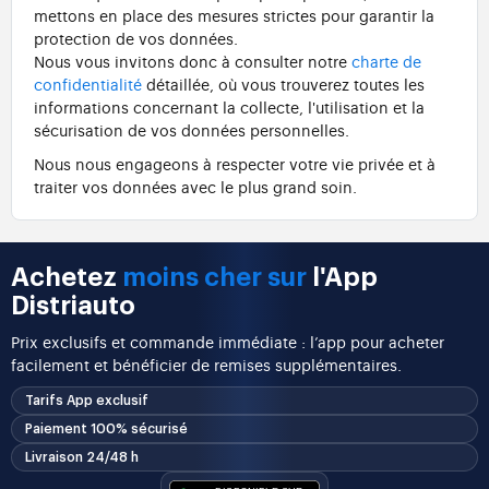
mettons en place des mesures strictes pour garantir la
protection de vos données.
Nous vous invitons donc à consulter notre
charte de
confidentialité
détaillée, où vous trouverez toutes les
informations concernant la collecte, l'utilisation et la
sécurisation de vos données personnelles.
Nous nous engageons à respecter votre vie privée et à
traiter vos données avec le plus grand soin.
Achetez
moins cher sur
l'App
Distriauto
Prix exclusifs et commande immédiate : l’app pour acheter
facilement et bénéficier de remises supplémentaires.
Tarifs App exclusif
Paiement 100% sécurisé
Livraison 24/48 h