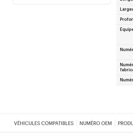
Largeu
Profon
Équip
Numé
Numéro
fabric
Numér
VÉHICULES COMPATIBLES
NUMÉRO OEM
PRODU