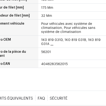
175 Mm
r de filet [mm]
32 Mm
deur de filet [mm]
Pour véhicules avec système de
ement véhicule
climatisation, Pour véhicules sans
système de climatisation
1K0 819 031D, 1K0 819 031B, 1K0 819
ro OEM
031A
...
56201
 de la pièce du
ant
4046283562015
o EAN
ITS ÉQUIVALENTS
FAQ
SÉCURITÉ