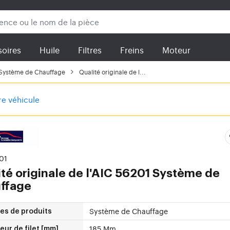
oires
Huile
Filtres
Freins
Moteur
Système de Chauffage
Qualité originale de l...
tre véhicule
01
ité originale de l'AIC 56201 Système de
ffage
Système de Chauffage
es de produits
185 Mm
ur de filet [mm]