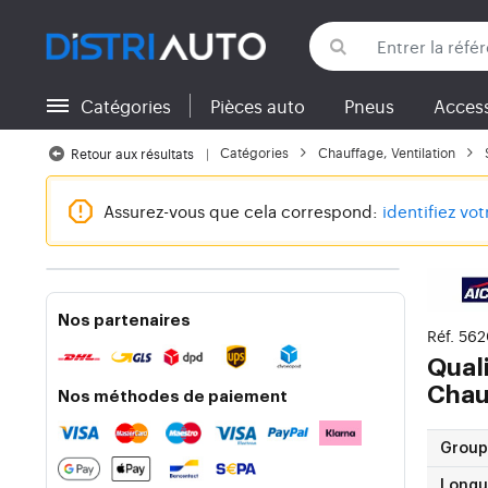
Catégories
Pièces auto
Pneus
Access
Retour aux catégories
Catégories
Chauffage, Ventilation
Retour aux résultats
Assurez-vous que cela correspond:
identifiez vo
Nos partenaires
Réf. 562
Qual
Chau
Nos méthodes de paiement
Group
Longue