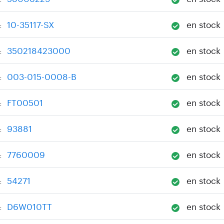
10-35117-SX
en stock
:
350218423000
en stock
:
003-015-0008-B
en stock
:
FT00501
en stock
:
93881
en stock
:
7760009
en stock
:
54271
en stock
:
D6W010TT
en stock
: