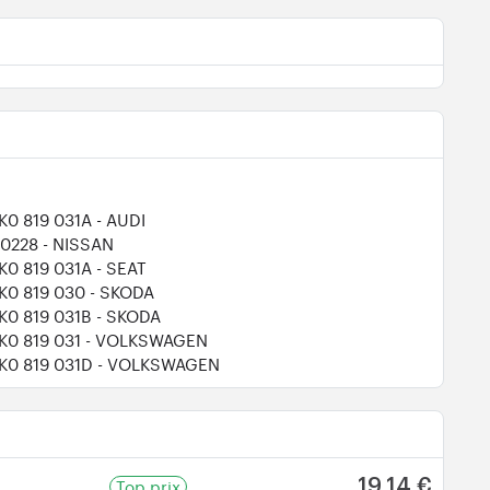
1K0 819 031A
- AUDI
70228
- NISSAN
1K0 819 031A
- SEAT
1K0 819 030
- SKODA
1K0 819 031B
- SKODA
1K0 819 031
- VOLKSWAGEN
1K0 819 031D
- VOLKSWAGEN
Top prix
19,14 €