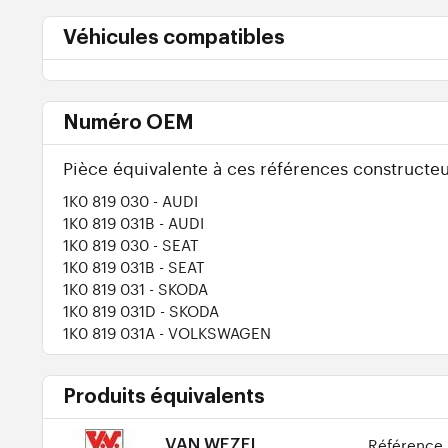
Véhicules compatibles
Numéro OEM
Pièce équivalente à ces références constructeu
1K0 819 030
- AUDI
1K0 819 031B
- AUDI
1K0 819 030
- SEAT
1K0 819 031B
- SEAT
1K0 819 031
- SKODA
1K0 819 031D
- SKODA
1K0 819 031A
- VOLKSWAGEN
Produits équivalents
Référence 
VAN WEZEL