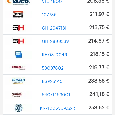
V10-1800
208,36 €
107786
211,97 €
GH-294718H
213,75 €
GH-289953V
214,67 €
RH08-0046
218,15 €
58087802
219,77 €
BSP25145
238,58 €
54071453001
241,18 €
KN-100550-02-R
253,52 €