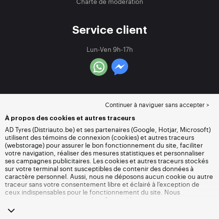
Charte de modération
Service client
Lun-Ven 9h-17h
Continuer à naviguer sans accepter >
À propos des cookies et autres traceurs
AD Tyres (Distriauto.be) et ses partenaires (Google, Hotjar, Microsoft)
utilisent des témoins de connexion (cookies) et autres traceurs
(webstorage) pour assurer le bon fonctionnement du site, faciliter
votre navigation, réaliser des mesures statistiques et personnaliser
ses campagnes publicitaires. Les cookies et autres traceurs stockés
sur votre terminal sont susceptibles de contenir des données à
caractère personnel. Aussi, nous ne déposons aucun cookie ou autre
traceur sans votre consentement libre et éclairé à l’exception de
ceux indispensables pour le fonctionnement du site. Nous
conservons votre choix pendant 6 mois. Vous pouvez retirer votre
consentement à tout moment en vous rendant sur la
page cookies et
autres traceurs
. Vous pouvez choisir de continuer à naviguer sans