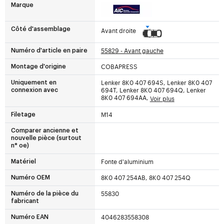
Marque
Côté d'assemblage
Avant droite
55829 - Avant gauche
Numéro d'article en paire
COBAPRESS
Montage d'origine
Lenker 8K0 407 694S, Lenker 8K0 407
Uniquement en
694T, Lenker 8K0 407 694Q, Lenker
connexion avec
8K0 407 694AA,
Voir plus
M14
Filetage
Comparer ancienne et
nouvelle pièce (surtout
n° oe)
Fonte d'aluminium
Matériel
8K0 407 254AB, 8K0 407 254Q
Numéro OEM
55830
Numéro de la pièce du
fabricant
4046283558308
Numéro EAN