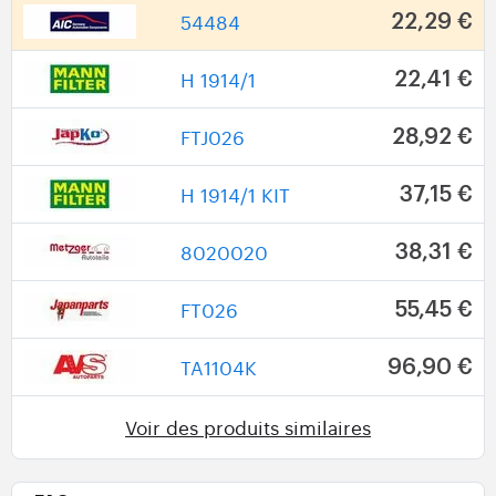
54484
22,29 €
H 1914/1
22,41 €
FTJ026
28,92 €
H 1914/1 KIT
37,15 €
8020020
38,31 €
FT026
55,45 €
TA1104K
96,90 €
Voir des produits similaires