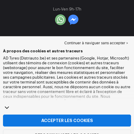
Lun-Ven 9h-17h
Continuer à naviguer sans accepter >
À propos des cookies et autres traceurs
AD Tyres (Distriauto.be) et ses partenaires (Google, Hotjar, Microsoft)
utilisent des témoins de connexion (cookies) et autres traceurs
(webstorage) pour assurer le bon fonctionnement du site, faciliter
votre navigation, réaliser des mesures statistiques et personnaliser
ses campagnes publicitaires. Les cookies et autres traceurs stockés
sur votre terminal sont susceptibles de contenir des données à
caractère personnel. Aussi, nous ne déposons aucun cookie ou autre
traceur sans votre consentement libre et éclairé à l’exception de
ceux indispensables pour le fonctionnement du site. Nous
conservons votre choix pendant 6 mois. Vous pouvez retirer votre
consentement à tout moment en vous rendant sur la
page cookies et
autres traceurs
. Vous pouvez choisir de continuer à naviguer sans
accepter le dépôt de cookies ou autres traceurs. Le refus ne fait pas
obstacle à l’accès aux services Distriauto.be. Pour plus
ACCEPTER LES COOKIES
d’informations, nous vous invitons à consulter
la page cookies et
autres traceurs
.