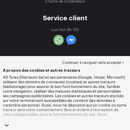
Charte de modération
Service client
Lun-Ven 9h-17h
Continuer à naviguer sans accepter >
À propos des cookies et autres traceurs
AD Tyres (Distriauto.be) et ses partenaires (Google, Hotjar, Microsoft)
utilisent des témoins de connexion (cookies) et autres traceurs
(webstorage) pour assurer le bon fonctionnement du site, faciliter
votre navigation, réaliser des mesures statistiques et personnaliser
ses campagnes publicitaires. Les cookies et autres traceurs stockés
sur votre terminal sont susceptibles de contenir des données à
caractère personnel. Aussi, nous ne déposons aucun cookie ou autre
traceur sans votre consentement libre et éclairé à l’exception de
ceux indispensables pour le fonctionnement du site. Nous
conservons votre choix pendant 6 mois. Vous pouvez retirer votre
consentement à tout moment en vous rendant sur la
page cookies et
autres traceurs
. Vous pouvez choisir de continuer à naviguer sans