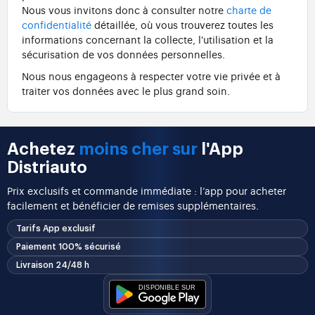
Nous vous invitons donc à consulter notre
charte de
confidentialité
détaillée, où vous trouverez toutes les
informations concernant la collecte, l'utilisation et la
sécurisation de vos données personnelles.
Nous nous engageons à respecter votre vie privée et à
traiter vos données avec le plus grand soin.
Achetez
moins cher sur
l'App
Distriauto
Prix exclusifs et commande immédiate : l’app pour acheter
facilement et bénéficier de remises supplémentaires.
Tarifs App exclusif
Paiement 100% sécurisé
Livraison 24/48 h