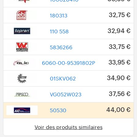
180313
32,75 €
110 558
32,94 €
5836266
33,75 €
6060-00-95391802P
33,95 €
01SKV062
34,90 €
VG052W023
37,56 €
50530
44,00 €
Voir des produits similaires